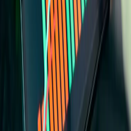
데이터 기반 베팅
에볼루션카지노 바카라 관련 글
더 깊이 있는 정보를 블로그에서 확인하세요
라이브바카라 데이터 분석으로 확인하는 플레이어와 뱅커의
차이와 선택 기준
라이브 바카라에서 플레이어와 뱅커 베팅의 확률적 차이를 데
이터로 분석하고, 게임의 규칙과 RTP를 바탕으로 객관적인
선택 기준을 제시합니다.
2026-08-03
사례로 배우는 바카라 게임의 기본 개념과 입문자 주의사항
바카라 게임을 처음 접하는 입문자를 위해 실제 사례 분석을
통해 게임의 핵심 규칙과 주의사항, 그리고 합리적인 접근 방
식을 상세히 안내합니다.
2026-07-27