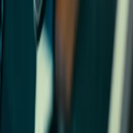
📞
도박문제관리센터
·
1336
(24시간 무료)
Trusted & Certified By
Evolution Gaming Official
WOORIWIN
관련 에볼루션카지노 가이드
에볼루션카지노 메인
에볼루션카지노 바카라
에볼루션카지노
블랙잭
에볼루션카지노 룰렛
에볼루션카지노 슬롯
에볼루션 라
이브카지노
전략 블로그
WOORIWIN은 정보 제공 가이드 사이트이며, 직접 게임 서비
스를 제공하지 않습니다.