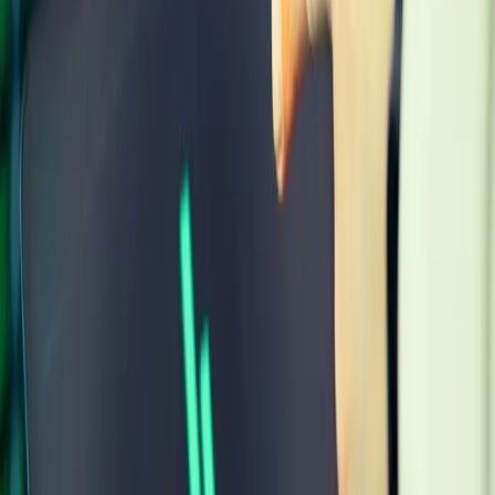
입니다."
※ RTP 수치 출처:
Evolution Gaming 공식 게임 수학 문서
. 수
치는 이론적 기댓값이며 실제 결과와 다를 수 있습니다.
⚠️
손실 위험 안내:
모든 카지노 게임은 장기적으로 하우스 엣
지가 존재하며, 손실이 발생할 수 있습니다. RTP가 높은 게임
도 단기 손실을 보장하지 않습니다. 자신의 재정 범위 내에서
만 게임을 즐기시기 바랍니다.
시대를 앞서가는 3대 변형 게임
01. 라이트닝 바카라 (Lightning Baccarat)
Z세대가 가장 열광하는 모드로, 클래식 바카라에 '승수
(Multiplier)' 개념을 도입했습니다.
매 라운드 번개와 함께 선정
되는 1~5장의 라이트닝 카드는 카드당 2x~8x 배율을 제공하
며, 배율이 중첩 적용되어 최대 512배에 달하는 폭발적인 배당
을 제공합니다. 하나의 게임 쇼에 참여하는 듯한 몰입감을 제
공합니다.
02. 스피드 바카라 (Speed Baccarat)