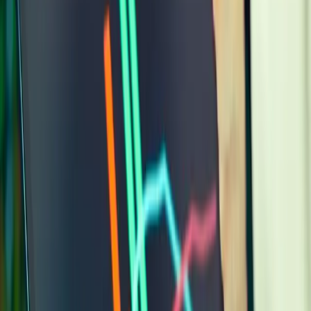
효율성을 중시하는 한국인 플레이어에게 최적화되었습니다.
일반 게임이 48초 내외라면, 스피드 모드는 단 27초 만에 한 라
운드를 종료합니다. 빠른 호흡 속에서도 에볼루션의 기술력은
끊김 없는 스트리밍을 보장하며, 짧은 시간에 게임 데이터를
확인하고자 하는 플레이어들에게 적합한 변형 게임입니다.
03. 노 커미션 바카라 (No Commission)
뱅커 승리 시 5%의 수수료가 아쉬웠던 플레이어들을 위한 모
드입니다. 뱅커가 6점으로 이기는 경우(Super 6)에만 배당이
0.5:1로 줄어들며, 그 외 모든 뱅커 승리 시 1:1 배당을 그대로
가져갑니다. 직관적인 자금 계산을 선호하는 플레이어에게 적
합한 방식입니다.
The Science of Patterns: 로드맵 활용법
에볼루션은 플레이어에게
빅로드(Big Road), 비드로드(Bead
Plate), 스몰로드, 빅아이보이
등 전문적인 통계 도구를 실시간
으로 제공합니다. 많은 숙련자들은 이 패턴 속에서 '줄타기'나
'데칼코마니' 형상을 찾아내 베팅 방향을 결정합니다.