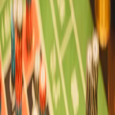
PRO ANALYSIS: 에볼루션 슬롯&게임쇼 RTP 비교
크레이지타임
96.08%
최대 20,000배 보너스
NetEnt 스타버스트
96.09%
저변동성 클래식 슬롯
메가볼
95.05%
최대 1,000,000배 멀티플라이어
"RTP만 보고 슬롯을 선택하는 것은 절반만 맞습니
다. 변동성(Volatility)을 함께 확인하세요. 고변동성