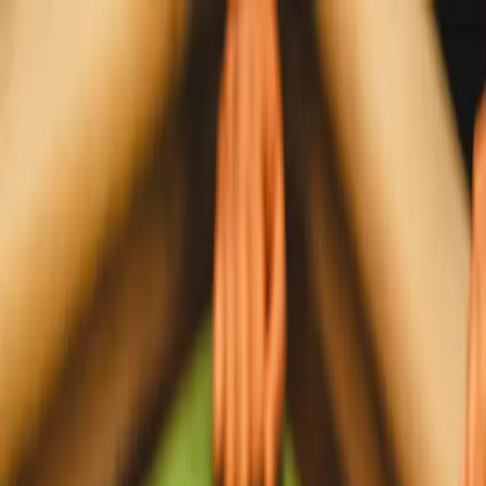
🔞
만 18세 미만 이용 불가
|
본 사이트는 제휴 마케팅 링크를 포
함하며 정보 제공만을 목적으로 합니다.
|
도박중독 상담:
1336
홈
›
슬롯
크레이지타임 최대 2만배 · NetEnt·Red Tiger 슬롯
에볼루션카지노 슬롯
완벽 가이드 2026
크레이지타임·모노폴리 라이브 게임쇼부터 NetEnt·Red Tiger
슬롯까지. 에볼루션 슬롯의 모든 것을 정리했습니다.
본 정보는 2026년 5월 기준이며, 실제 게임 수치는 운영사 정
책에 따라 변동될 수 있습니다.
Strategy Game
작성자
WOORIWIN 팀
·
라이브카지노 전문 애널리스트 ·
Evolution 공식 자료 기반 검수
에볼루션 슬롯:
게임쇼와 슬롯의 경계를