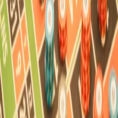
TV쇼 원작 라이브 게임. 최대 500배 당첨.
RTP 95.42%
퍼시피코
크레이지타임 보너스 게임 독립 버전. 산 정상 등반 컨셉.
RTP 96.00%
에볼루션카지노 슬롯 관련 글
더 깊이 있는 정보를 블로그에서 확인하세요
수학적 기댓값으로 비교하는 모노폴리라이브와 라이트닝룰렛
의 배당 구조 차이
에볼루션 게이밍의 대표 게임쇼 모노폴리라이브와 라이트닝
룰렛의 배당 구조를 RTP와 확률적 기댓값 관점에서 심층 비
교 분석합니다.
2026-08-05