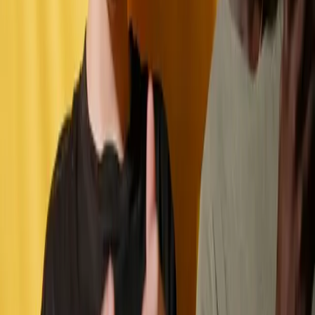
온라인카지노 환경에서 AI 딜러 도입이 게임의 RTP(이론적
환급률)와 확률 통계에 어떠한 영향을 미치는지 기술적 관점
에서 분석합니다.
2026-08-07
에볼루션 게이밍 라이브 딜러 시스템 구조와 고급 베팅 환경
심층 분석
에볼루션 게이밍의 라이브 딜러 시스템 작동 원리와 기술적 인
프라, 고급 베팅 환경 구축을 위한 데이터 중심 심층 분석 가이
드입니다.
2026-08-03
스마트폰 카지노 게임 환경 비교와 모바일 성능 향상 입문 가
이드
스마트폰을 이용한 라이브 카지노 게임 환경을 이해하고, 최적
의 모바일 성능을 유지하여 원활한 게임 환경을 조성하는 입문
가이드를 확인하세요.
2026-08-02