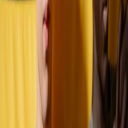
상시 운영.
💎
VIP 살롱 프리베
고액 전용 프라이빗 테이블. 한도 협의 가능한 VIP 전용 환경.
🌍
100개국 서비스
전 세계 1,000개 이상 카지노에 소프트웨어 공급. 업계 절대 표
준.
에볼루션 라이브카지노 관련 글
더 깊이 있는 정보를 블로그에서 확인하세요
온라인카지노 AI 딜러 도입이 게임 RTP와 확률에 미치는 영향
분석