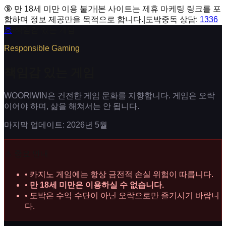
🔞
만 18세 미만 이용 불가
|
본 사이트는 제휴 마케팅 링크를 포
함하며 정보 제공만을 목적으로 합니다.
|
도박중독 상담:
1336
홈
›
책임감 있는 게임
Responsible Gaming
책임감 있는 게임
WOORIWIN은 건전한 게임 문화를 지향합니다. 게임은 오락
이어야 하며, 삶을 해쳐서는 안 됩니다.
마지막 업데이트: 2026년 5월
⚠️
중요 안내
•
카지노 게임에는 항상 금전적 손실 위험이 따릅니다.
•
만 18세 미만은 이용하실 수 없습니다.
•
도박은 수익 수단이 아닌 오락으로만 즐기시기 바랍니
다.