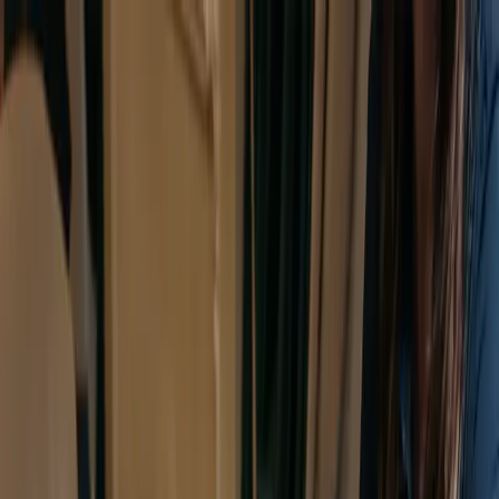
🔞
만 18세 미만 이용 불가
|
본 사이트는 제휴 마케팅 링크를 포
함하며 정보 제공만을 목적으로 합니다.
|
도박중독 상담:
1336
홈
›
블로그
›
바카라 가이드
바카라 가이드
7분
읽기
2026-05-10
바카라 사이드 베팅 종류별 확률 데이터
와 RTP 비교 분석
바카라 사이드 베팅의 확률과 RTP를 심층 분석합니다. 숙련
된 플레이어를 위해 사례별 시나리오를 검토하고 전략 수립 시
고려해야 할 위험 요소를 다룹니다.
본 정보는 2026년 5월 기준이며, 실제 게임 수치는 운영사 정
책에 따라 변동될 수 있습니다.
바카라 사이드 베팅의 세계로 안내합니
다
많은 플레이어분께서 바카라의 기본적인 '플레이어'나 '뱅커'