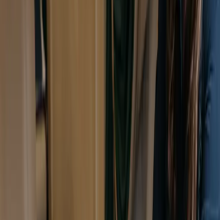
베팅 외에도 게임의 흥미를 더하고 잠재적인 결과의 폭을 넓히
기 위해 사이드 베팅을 활용하십니다. 하지만 단순히 재미를
넘어, 사이드 베팅의 수치적 기반을 이해하고 접근하는 것은
숙련된 플레이어에게 매우 중요한 과정입니다. 이 글에서는 에
볼루션카지노의 다양한 바카라 변형 게임에서 흔히 볼 수 있는
사이드 베팅의 확률과 RTP(Return to Player)를 살펴보고, 실
제 사례를 통해 어떤 점을 고려해야 하는지 함께 고민해 보고
자 합니다.
사이드 베팅은 결과의 변동성이 높다는 점을 반드시 기억해야
합니다. 본문에서 다루는 모든 수치는 이론적인 기댓값이며 실
제 결과와 다를 수 있음을 미리 말씀드립니다. 또한, 라이브 게
임의 공정성은
eCOGRA
와 같은 독립적인 검증 기관을 통해
확인되는 만큼, 늘 신뢰할 수 있는 플랫폼을 선택하는 것이 중
요합니다.
사이드 베팅 종류별 확률 및 RTP 비교
바카라에서 제공하는 대표적인 사이드 베팅인 '페어(Pair)'와
'이퀄(Either Pair)', 그리고 '퍼펙트 페어(Perfect Pair)'의 이론
적 지표를 표로 정리했습니다.