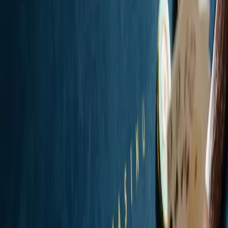
Responsible Gaming & Strategy
WOORIWIN
은 단순한 정보 제공을 넘어, 건전하고 지속 가능
한 게임 문화를 지향합니다. 에볼루션카지노의 심층 분석 데이
터는 오직 플레이어의 현명한 선택을 돕기 위해 존재합니다.
항상 본인만의 자산 관리 원칙을 준수하시길 권장합니다.
WOORIWIN CHECK
"통계는 보조 지표일 뿐, 감정에 치우치지 않는 냉정한 베팅이
가장 강력한 전략입니다."
✓
잃어도 되는 금액만 베팅하세요
✓
감정적 베팅은 손실을 키웁니다
⚠️
문제 도박 예방 안내
· 도박은 오락 목적으로만 이용하시고,
만 18세 미만은 이용하
실 수 없습니다.