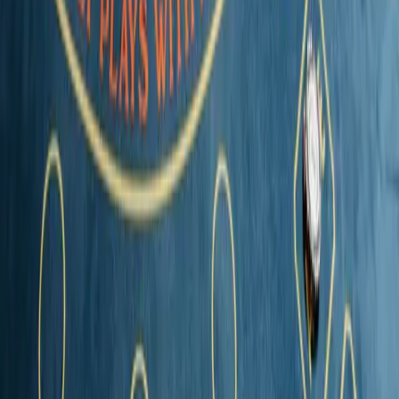
2. 게임 변형 선택의 함정
에볼루션은 스피드 바카라, 라이트닝 바카라, 살롱 프리베 등
다양한 환경을 제공합니다. 베테랑일수록 새로운 환경에 대한
호기심이 많지만, 각 변형 게임은 고유의 규칙 차이를 가지고
있습니다.
라이트닝 바카라:
멀티플라이어(배수)가 존재하지만, 기
본 배당 구조가 다릅니다. 이를 기존 바카라 전략으로 동
일하게 접근하는 것은 위험할 수 있습니다.
스피드 바카라:
진행 속도가 빨라 의사결정 시간이 단축
됩니다. 감정적 판단보다는 사전에 설정한 규칙을 빠르
게 적용할 수 있는 숙련도 관리가 필요합니다.
3. 베팅 패턴과 자금 관리의 상관관계