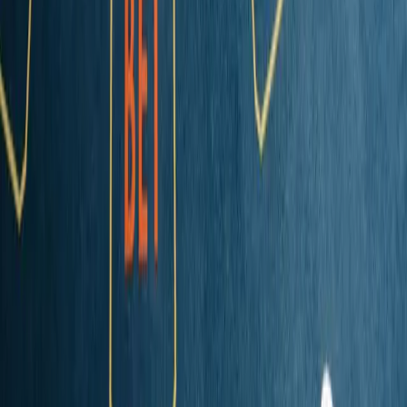
작성자
김도현
·
라이브카지노 전문가
· 경력
10년+