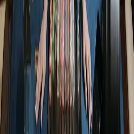
실전 활용을 위한 핵심 체크포인트
RTP 이해
: 자신이 플레이하는 게임의 이론적 RTP를 사
전에 확인하고, 그것이 게임의 '난이도'가 아님을 이해합
니다.
사이드 베팅 경계
: 보험이나 기타 사이드 베팅은 기본 게
임보다 하우스 엣지가 높게 설정되어 있는 경우가 많습
니다.
상황 분석
: 딜러의 업카드가 무엇인지, 자신의 패 상황은
어떤지 냉정하게 파악하고 감정적인 베팅을 지양합니다.
예산 설정
: 시작 전 철저한 자산 관리 계획을 수립하고,
설정한 범위를 넘어서는 플레이는 즉시 중단합니다.
데이터 활용
: 라이브 카지노 인터페이스에서 제공하는
이전 라운드 기록은 참고 자료일 뿐, 다음 라운드의 결과
를 결정짓는 변수가 아님을 인지합니다.
라이브 블랙잭은 단순한 운의 영역을 넘어 확률과 통계, 그리
고 개인의 절제력이 어우러진 게임입니다. 제공되는 정보를 바
탕으로 스스로 판단하는 습관을 기르는 것이야말로 게임을 즐
겁고 건전하게 유지하는 가장 좋은 방법입니다.