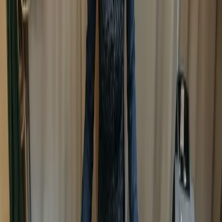
보험 베팅, 실전에서 어떻게 바라봐야 할
까?
보험 베팅의 핵심은 '기댓값'에 있습니다. 수학적으로 10점 카