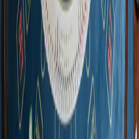
작성자
김도현