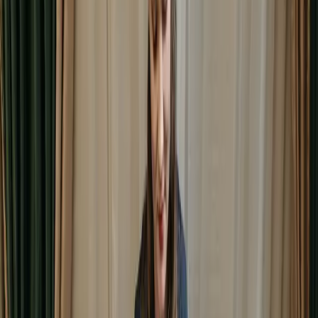
아래 표는 일반적인 라이브 블랙잭의 주요 베팅 요소별 특징을
비교한 것입니다.
보험
기본 블랙잭
사이드 베팅(Perfect
구분
(Insurance) 베
베팅
Pairs 등)
팅
베팅 목
딜러와의 승
블랙잭 방어 기
추가 배당 획득
적
부
제
약 99.5% 내
낮음(하우스 엣
이론적
매우 낮음
RTP
외
지 높음)
게임 핵심
독립적 사이드
독립성
독립적 사이드 베팅
요소
베팅
위험성
중간
높음
매우 높음
참고: 위 RTP 수치는 이론적 기댓값이며 실제 게임 결과와는
차이가 발생할 수 있습니다.