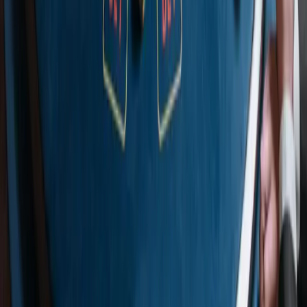
실 수 없습니다.
📞
도박문제관리센터
·
1336
(24시간 무료)
Trusted & Certified By
Evolution Gaming Official
WOORIWIN
관련 에볼루션카지노 가이드
에볼루션카지노 메인
에볼루션카지노 바카라
에볼루션카지노
블랙잭
에볼루션카지노 룰렛
에볼루션카지노 슬롯
에볼루션 라
이브카지노
전략 블로그
WOORIWIN은 정보 제공 가이드 사이트이며, 직접 게임 서비