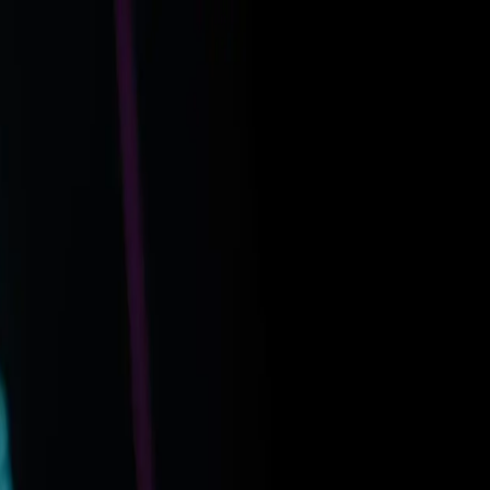
드를 제공합니다.
라이선스를 보유한 플랫폼을 이용하는 사용자는 그렇지 않은 곳
 전 세계적으로 가장 공신력 있다고 평가받는
MGA (Malta Gaming
지 잘 아실 겁니다. 오늘은 이 두 기관의 규제 환경을 심층 비