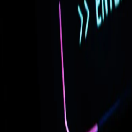
결론적으로, 현명한 플레이어라면 화려한 이벤트나 높은 보너스
여러분의 소중한 경험을 보호하는 것은 결국 여러분 스스로가 
를 만들어 나가시길 바랍니다.
함께 보면 좋은 글
해당 주제에 대한 더 자세한 정보는
WOORIWIN 소개
페이지에서
⚠️
책임감 있는 게임 안내
에볼루션카지노는 만 19세 이상
면
한국도박문제예방치유원 ☎ 1336
(24시간 무료상담)
자주 묻는 질문
MGA와 UKGC 중 어디가 더 안전한가요?
+
라이선스 정보는 어디서 확인하나요?
+
규제 기관이 모든 손실을 보상해주나요?
+
해외 라이선스를 가진 사이트를 이용해도 법적인 문제가 없