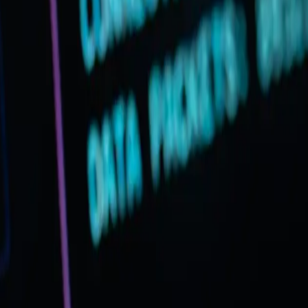
는 미세한 차이가 있습니다. 몰타는 유럽 내 아이게이밍(iGami
적용하는 것으로 정평이 나 있습니다.
자 보호
언스
요구
할을 수행합니다. MGA는 유럽 전역을 대상으로 하는 범용적인 
니다.