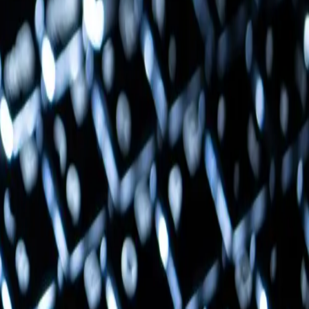
명하게 운영되고 있는지 먼저 확인하는 습관을 가져야 합니다.
의 업데이트를 주의 깊게 살피며, 건전하고 즐거운 게임 문화
피해를 줄 수 있습니다. 도박 문제로 어려움을 겪고 계신다