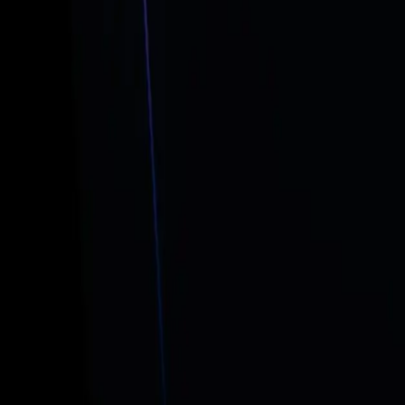
MGA의 강점: 글로벌 표준과 운영 효율성
몰타는 온라인 게임 산업의 성지로, MGA는 라이선스 발급뿐만 
브 카지노 사업자들이 MGA를 선호하는 이유는 규제의 명확성
니다.
UKGC의 특징: 소비자 보호의 최고 정점