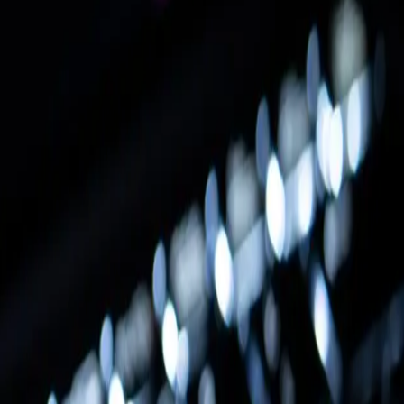
라도 플레이어 보호 의무를 소홀히 하거나, 광고 규정을 어길 경
용자들에게는 지역적 제한이 발생할 수 있다는 점이 특징입니다.
인의 거주지'와 '서비스 제공자의 라이선스 범위'가 일치하는지를
 대응력을 높일 수 있습니다.
을 반드시 제공합니다.
 합니다. 또한, 어떠한 라이선스도 여러분의 자산을 완전히 보
 라이선스 평가의 필수 요소로 자리 잡을 것입니다. MGA와