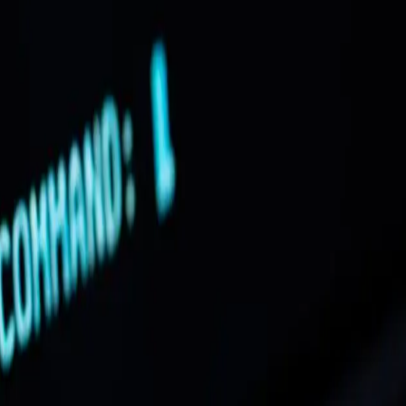
의 주요 관심사는 '책임감 있는 도박'입니다. 만약 운영사가 조금이
이어들에게는 매우 강력한 방어막이 되지만, 반대로 영국 외 사
이선스가 '더 좋다'고 단정할 수는 없습니다. 중요한 것은 '본
으로 지원하는지 확인하세요.
 발생 시 어떤 양식을 작성해야 하는지 미리 살펴보는 것만으로도
 한도를 설정하거나, 일정 시간 계정을 일시 정지할 수 있는 기능
과는 확률에 기반하므로 실제 결과와 다를 수 있음을 항상 인지해야
존재한다는 사실을 항상 기억하세요.
을 활용한 자금 추적이나, AI를 도입한 이상 베팅 탐지 시스템이
시 체계를 고도화하고 있습니다.