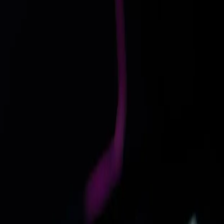
선스의 가장 큰 장점은 바로 '표준화'입니다. 많은 글로벌 라이
보호 및 데이터 보안에 관해서는 타협하지 않는 기준을 적용합