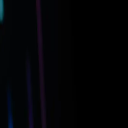
ng)의 허브로서 기업 중심의 규제와 플레이어 보호를 균형 있게
라이선스로서 효율적인 관리 체계를 갖추고 있으며, UKGC는 영