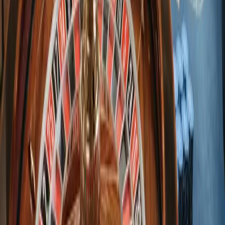
작성자
김도현
·
라이브카지노 전문가
· 경력
10년+
전문분야 :
바카라 가이드
블랙잭 가이드
룰렛 & 포커
게임쇼 분
석