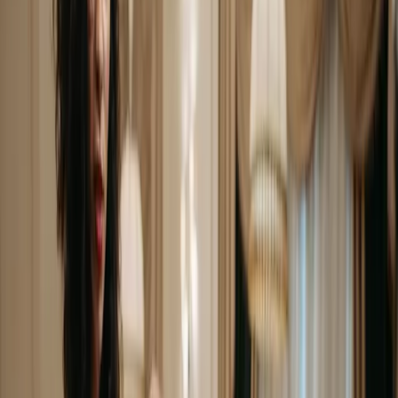
Hunt)
격
물리적 확
파친코
2개 슬롯
높음
10,000x
(Pachinko)
률
매우
멀티 플라
크레이지 타임
1개 슬롯
20,000x
(Crazy Time)
높음
이어 결합
보너스 게임별 특징 및 장단점 분석
1. 코인 플립: 안정적인 보너스 참여
코인 플립은 가장 빈번하게 등장하는 보너스 게임입니다. 두
색상 중 하나를 선택하여 무작위 배율을 획득하는 구조로, 보
너스 게임의 진입 장벽이 낮습니다. 장점은 빠른 회전율과 비
교적 고른 분배 확률이나, 최대 배당의 상한선이 다른 보너스
게임에 비해 낮다는 점이 단점으로 꼽힙니다.
2. 캐시 헌트: 선택의 개입
플레이어가 직접 격자판에서 심볼을 선택하는 캐시 헌트는 게
임의 인터랙티브 요소를 강조합니다. 무작위로 숨겨진 배율을
찾는 재미가 있지만, 최종적으로 어떤 값을 선택하느냐에 따라