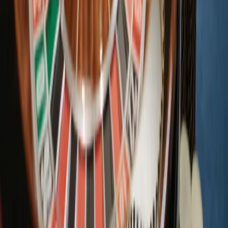
Trusted & Certified By
Evolution Gaming Official
WOORIWIN
관련 에볼루션카지노 가이드
에볼루션카지노 메인
에볼루션카지노 바카라
에볼루션카지노
블랙잭
에볼루션카지노 룰렛
에볼루션카지노 슬롯
에볼루션 라
이브카지노
전략 블로그
WOORIWIN은 정보 제공 가이드 사이트이며, 직접 게임 서비
스를 제공하지 않습니다.
모든 배팅의 책임은 이용자 본인에게 있으며, 당사는 이용 결