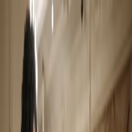
🔞
만 18세 미만 이용 불가
|
본 사이트는 제휴 마케팅 링크를 포
함하며 정보 제공만을 목적으로 합니다.
|
도박중독 상담:
1336
홈
›
블로그
›
게임쇼 분석
게임쇼 분석
6분
읽기
2026-05-22
크레이지타임 보너스 게임별 배당 효율
과 전략적 비교 분석
에볼루션 게이밍의 크레이지타임 보너스 게임 4종(코인 플립,
캐시 헌트, 파친코, 크레이지 타임)의 확률과 배당 효율을 수학
적 데이터 기반으로 분석합니다.
본 정보는 2026년 5월 기준이며, 실제 게임 수치는 운영사 정
책에 따라 변동될 수 있습니다.
크레이지타임 보너스 게임의 전략적 이
해
에볼루션 게이밍의 크레이지타임(Crazy Time)은 단순한 베팅