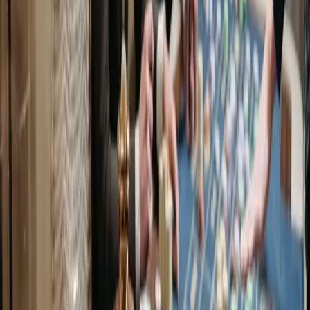
데이터와 운의 구분
: 이전 결과가 다음 결과에 영향을 미
치지 않는 독립 시행의 원리를 이해해야 합니다. 과거의
보너스 출현 기록이 미래의 출현 확률을 높여주지 않는
다는 점을 항상 기억하시기 바랍니다.
결론 및 제언
크레이지타임의 보너스 게임들은 각기 다른 배당 효율과 확률
적 특성을 지니고 있습니다. 코인 플립과 같은 빈도 위주의 게
임을 선호하는지, 아니면 크레이지 타임과 같은 극적인 변동성
을 선호하는지에 따라 전략은 달라질 수 있습니다.
질문해 보겠습니다. 당신은 보너스 게임의 잦은 참여를 통해
안정적인 루틴을 가져가는 것을 선호합니까, 아니면 낮은 확률
속에서도 높은 배율이 실현되는 순간을 기다리는 인내형 플레
이어입니까? 게임을 즐기는 본인의 성향을 먼저 파악하는 것
이야말로 진정한 전략의 시작이 될 것입니다.
함께 보면 좋은 글
해당 주제에 대한 더 자세한 정보는
에볼루션카지노 슬롯 완벽