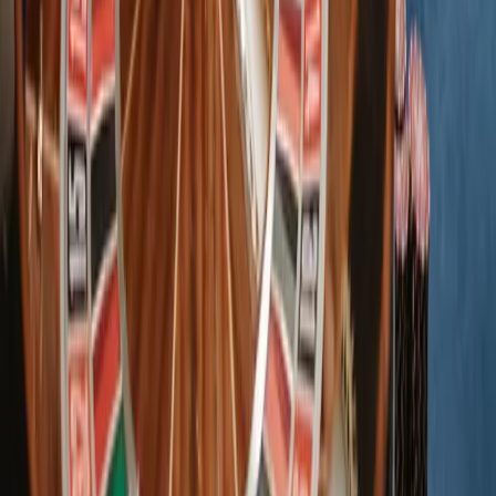
WOORIWIN
은 단순한 정보 제공을 넘어, 건전하고 지속 가능
한 게임 문화를 지향합니다. 에볼루션카지노의 심층 분석 데이
터는 오직 플레이어의 현명한 선택을 돕기 위해 존재합니다.
항상 본인만의 자산 관리 원칙을 준수하시길 권장합니다.
WOORIWIN CHECK
"통계는 보조 지표일 뿐, 감정에 치우치지 않는 냉정한 베팅이
가장 강력한 전략입니다."
✓
잃어도 되는 금액만 베팅하세요
✓
감정적 베팅은 손실을 키웁니다
⚠️
문제 도박 예방 안내
· 도박은 오락 목적으로만 이용하시고,
만 18세 미만은 이용하
실 수 없습니다.
📞
도박문제관리센터
·
1336
(24시간 무료)