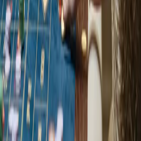
⚠️
문제 도박 예방 안내
· 도박은 오락 목적으로만 이용하시고,
만 18세 미만은 이용하
실 수 없습니다.
📞
도박문제관리센터
·
1336
(24시간 무료)
Trusted & Certified By
Evolution Gaming Official
WOORIWIN
관련 에볼루션카지노 가이드