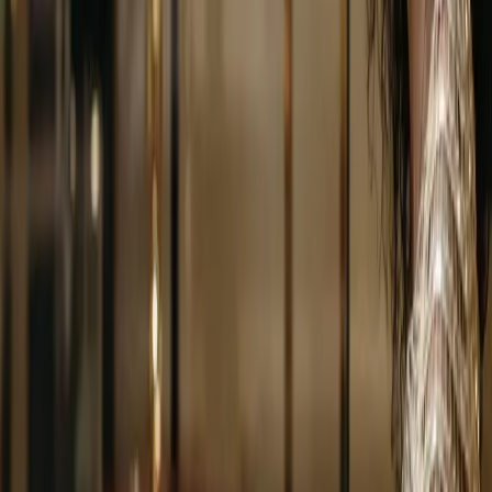
분산 베팅의 이해
: 특정 숫자 1개에 올인하기보다는 다
양한 옵션에 적절히 배분하는 것이 게임 시간을 늘리는
방법일 수 있으나, 이 또한 본인의 자금 관리 원칙 안에서
이루어져야 합니다.
감정적 대응 금지
: 손실 발생 시 이를 만회하기 위해 베팅
액을 올리는 것은 가장 위험한 실수입니다. 게임은 오락
의 영역으로만 접근하고, 정해둔 자금 한도를 엄격히 지
키는 자세가 필요합니다.
요약: 현명한 선택을 위한 체크리스트
게임 시작 전, 오늘 사용할 수 있는 총 예산을 설정했
는가?
드림캐처의 단순한 휠 구조와 모노폴리라이브의 보
너스 게임 구조 중 나에게 더 적합한 형식을 선택했는
가?
특정 숫자가 나올 확률이 아닌, 게임 자체의 재미와
메커니즘을 이해하고 있는가?
이론적 기댓값(RTP)은 실제 결과와 다를 수 있음을
숙지하고 있는가?
손실 위험을 인지하고 있으며, 감정적으로 베팅 금액