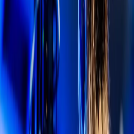
다.
VIP 서비스와 프리미엄 환경의 가치
일부 사용자는 일반 테이블과 VIP 테이블 사이에서 고민합니
다. 통계적으로 VIP 테이블과 일반 테이블의 RTP 차이는 존재
하지 않습니다. 그러나 VIP 서비스는 더 높은 베팅 한도와 전
용 딜러, 그리고 쾌적한 인터페이스 환경을 제공합니다. 이는
통계적 수치보다는 사용자 경험(UX)과 심리적 안정감을 극대
화하기 위한 선택의 영역입니다. 많은 숙련된 플레이어들이
VIP 환경을 선호하는 이유는 데이터 분석에 집중할 수 있는 차
분한 환경과 빠른 피드백 시스템 때문입니다.
시사점 및 주의사항
데이터 기반의 접근법은 게임의 본질을 이해하는 데 도움을 주
지만, 라이브 카지노 게임은 확률적 게임임을 항상 인지해야
합니다. 통계적 기댓값이 높다고 해서 개별적인 세션의 승리를
보장하지는 않습니다. 모든 베팅은 플레이어 본인의 판단하에
이루어져야 하며, 과도한 몰입은 손실 위험을 동반합니다. 예