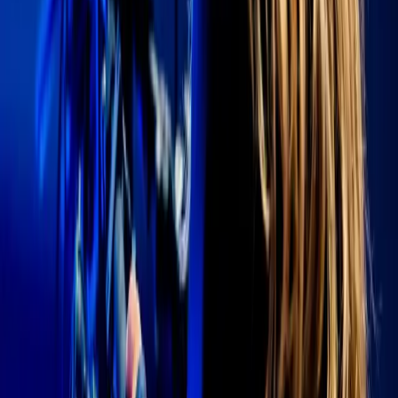
→
에볼루션 게이밍 라이브 딜러 시스템 구조와 고급 베
팅 환경 심층 분석
→
스트리밍 기술로 분석하는 에볼루션 게이밍 게임의
데이터 전송 효율성
→
에볼루션 게이밍 라이브 환경 확인을 위한 독점 기술
활용 체크리스트
게임 가이드
→
에볼루션카지노 바카라
→
에볼루션카지노 블랙잭
→
에볼루션카지노 룰렛
→
에볼루션카지노 슬롯
→
에볼루션 라이브카지노
Responsible Gaming & Strategy
WOORIWIN
은 단순한 정보 제공을 넘어, 건전하고 지속 가능
한 게임 문화를 지향합니다. 에볼루션카지노의 심층 분석 데이
터는 오직 플레이어의 현명한 선택을 돕기 위해 존재합니다.