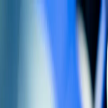
🔞
만 18세 미만 이용 불가
|
본 사이트는 제휴 마케팅 링크를 포
함하며 정보 제공만을 목적으로 합니다.
|
도박중독 상담:
1336
홈
›
블로그
›
에볼루션 가이드
에볼루션 가이드
7분
읽기
2026-06-07
에볼루션 게이밍 데이터 기반 라이브 게
임 선택의 통계적 접근법
에볼루션 게이밍의 라이브 게임을 통계적 데이터와 RTP를 기
준으로 분석하여, 플레이어가 객관적인 지표를 바탕으로 게임
을 선택하는 방법을 제시합니다.
본 정보는 2026년 5월 기준이며, 실제 게임 수치는 운영사 정
책에 따라 변동될 수 있습니다.
서론: 통계적 접근의 필요성
에볼루션 게이밍(Evolution Gaming)에서 제공하는 다양한 라
이브 게임은 각기 다른 규칙과 확률 구조를 가지고 있습니다.
많은 플레이어가 직관이나 분위기에 의존해 게임을 선택하지