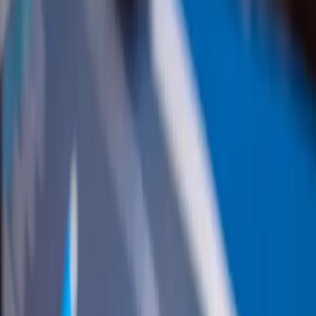
바카라 (뱅
가장 낮은 하우스엣
98.94%
커)
지
블랙잭 (일
전략에 따른 변화
약 99.28%
반)
드림캐쳐
보너스 구간 존재
96.58%