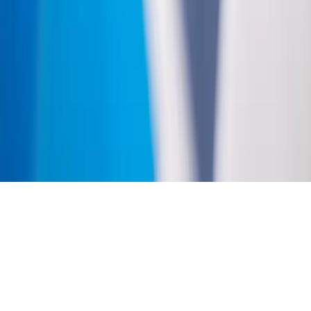
에볼루션카지노 메인
에볼루션카지노 바카라
에볼루션카지노
블랙잭
에볼루션카지노 룰렛
에볼루션카지노 슬롯
에볼루션 라
이브카지노
전략 블로그
WOORIWIN은 정보 제공 가이드 사이트이며, 직접 게임 서비
스를 제공하지 않습니다.
모든 배팅의 책임은 이용자 본인에게 있으며, 당사는 이용 결
과에 대한 법적 책임을 지지 않습니다.
개인정보처리방침
이용약관
면책조항
소개
책임감 있는 게임
© 2026 WOORIWIN. ALL RIGHTS RESERVED.