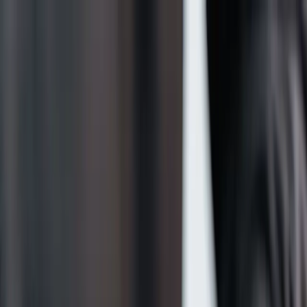
🔞
만 18세 미만 이용 불가
|
본 사이트는 제휴 마케팅 링크를 포
함하며 정보 제공만을 목적으로 합니다.
|
도박중독 상담:
1336
홈
›
블로그
›
책임감 있는 게임
책임감 있는 게임
8분
읽기
2026-06-16
카지노 자기제한과 일반 휴식의 차이점
Q&A로 알아보는 안전한 이용법
카지노 자기제한과 일반 휴식의 개념적 차이를 명확히 이해하
고, 각자의 상황에 맞는 책임감 있는 게임 환경 조성 방법을
Q&A를 통해 상세히 안내합니다.
본 정보는 2026년 5월 기준이며, 실제 게임 수치는 운영사 정
책에 따라 변동될 수 있습니다.
책임감 있는 게임 환경의 중요성
최근 연구 데이터에 따르면, 건전한 게임 환경을 유지하는 플
레이어들은 그렇지 않은 집단에 비해 장기적인 즐거움을 유지
할 확률이 높은 것으로 나타납니다. 카지노 라이브 게임 환경