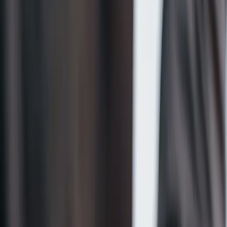
해제 권
플레이어 즉시 가능
설정 기간 동안 변경 불가
한
주요 용
짧은 게임 중단
장기적인 게임 습관 교정
도