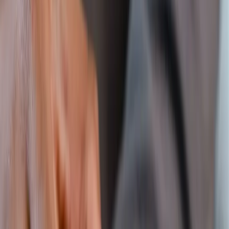
Q&A로 알아보는 안전한 게임 이용법
Q1: 자기제한 설정이 필요한 경우는 언제인가요?
게임 시간이 예기치 않게 길어지거나, 자신의 감정 상태가 베
팅 결정에 영향을 미치고 있다고 판단될 때 활용합니다. 시스
템이 제공하는 자기 차단 기능을 이용하면, 스스로 정한 기준
(시간, 금액 등)을 넘어서는 플레이를 미연에 방지할 수 있습니
다.
Q2: 일반 휴식은 어떤 방식으로 접근해야 하나요?
'세션 타이머'를 활용하는 것이 좋은 방법입니다. 1시간 단위로
짧은 휴식을 가지며 현재까지의 플레이 로그를 검토하고, 냉정
한 판단을 유지하는 것입니다. 이는 시스템적인 제약 없이도
스스로 게임 리듬을 조절하는 훈련이 될 수 있습니다.
Q3: 자기 차단 기능을 사용하면 게임 계정이 영구
삭제되나요?