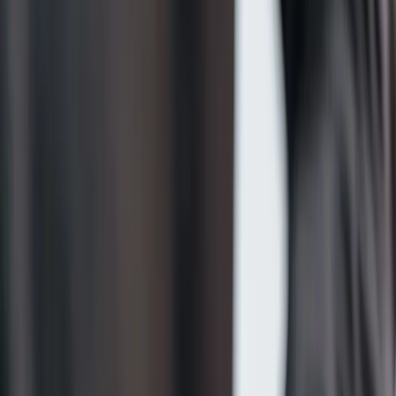
에서는 시스템이 제공하는 다양한 안전 도구를 활용하는 것이
중요합니다. 특히 자기제한(Self-Limitation)과 일반 휴식
(Regular Rest)은 게임에 몰입하는 과정에서 발생할 수 있는
잠재적 위험을 관리하는 두 가지 핵심적인 방법론입니다. 본
가이드에서는 이 두 기능의 명확한 차이점을 살펴보고, 플레이
어 스스로 안전한 게임 환경을 조성하는 법을 다룹니다.
자기제한과 일반 휴식의 본질적 차이
많은 플레이어가 이 두 개념을 혼동하지만, 그 작동 방식과 의
도는 크게 다릅니다. 일반 휴식은 일시적인 피로를 풀거나 환
경을 환기하기 위한 자발적 결정인 반면, 자기제한은 플랫폼
시스템 내에서 강제성(또는 제한성)을 부여하여 일정 기간 혹
은 설정값 내에서 이용을 통제하는 적극적 조치입니다.
자기제한 (Self-
구분
일반 휴식 (Rest)
Limitation)
단순 환기 및 컨디션 조
목적
통제력 유지 및 습관 관리
절
강제성
자발적 의지에 의존
시스템 강제 적용