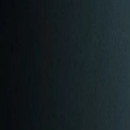
라이트닝룰렛은 '운과 무작위 확률'에 기반한 게임입니다. 매 라
단에 따라 흐름이 달라지는 '전략과 정보' 중심의 게임입니다.
게임 유형별 비교표
구분
라이트닝룰렛
라이브 포커
주요 특성
게임 성격
무작위성 중심
전략 및 판단 중심
운 vs 기술
결정권
베팅 지점 선택
베팅 진행 및 폴드/콜
참여도 차이
호흡
매우 빠름
상대적으로 긴 호흡
템포 조절
보상 구조
배당 배율 변동
핸드 등급에 따른 결정
변동성 수준
참고: 위 표의 데이터는 이론적 기댓값을 기반으로 하며, 실제 