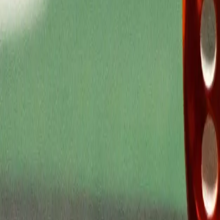
이러한 질문들에 스스로 답해봄으로써, 본인에게 더 적합한 게임
경을 조성하는 것이 무엇보다 중요합니다.
결론: 책임감 있는 게임 문화
라이트닝룰렛과 포커는 각기 다른 방식으로 라이브 카지노의 
각의 강점으로 합니다. 본 분석에서 제시한 사례들을 참고하여,
게임을 시작하기 전, 다시 한번 당부드리는 것은 모든 형태의 
유지하십시오. 더 자세한 규칙이나 정보가 필요하다면 공식 가
함께 보면 좋은 글
해당 주제에 대한 더 자세한 정보는
에볼루션카지노 룰렛 완벽
⚠️
책임감 있는 게임 안내
에볼루션카지노는 만 19세 이상
면
한국도박문제예방치유원 ☎ 1336
(24시간 무료상담)