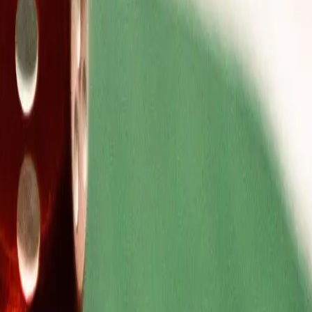
을 선택할 수 있습니다. 특정 게임을 권장하거나 승률을 예측하는
즐거움을 제공합니다. 라이트닝룰렛은 무작위성이 가져다주는 즉각
 본인의 성향에 가장 잘 부합하는 게임을 선택하고 건강한 방식
게임에는 손실 위험이 존재한다는 사실입니다. 자신의 자산 규모 
이드를 참조하여 게임의 깊이를 더해 보시기 바랍니다.
 가이드
페이지에서 확인하실 수 있습니다.
 성인만 이용 가능합니다. 과도한 도박은 개인과 가정에 심각한 
에 연락하세요. 온라인 상담:
kcgp.or.kr