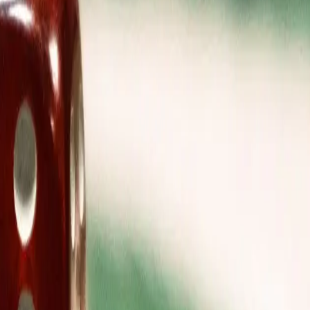
과정을 즐기는 사용자입니다. 라이브 포커에서는 자신이 보유한 카
리는 것이 아니라, 스스로 베팅 금액을 조절하거나 게임에서 발을 빼
 처리 과정이 더 높은 만족감을 줄 수 있습니다.
형
다. 두 게임 모두 위험을 내포하고 있습니다. 라이트닝룰렛은 특
하지 않는다는 점입니다. 모든 게임은 하우스 엣지를 포함하고 있
상 존재함을 인지하고, 게임에 투입하는 시간을 엄격히 관리해야
간으로 딜러와 소통한다는 공통점을 가지고 있습니다. 그러나 게
리적인 집중을 원하는가?
단이 개입되길 바라는가?