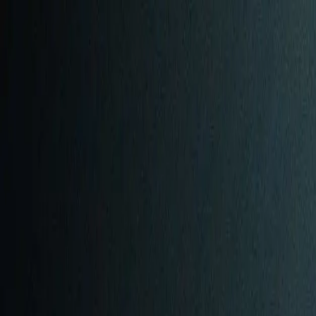
🔞
만 18세 미만 이용 불가
|
본 사이트는 제휴 마케팅 링크를 포
홈
›
블로그
›
룰렛 & 포커
룰렛 & 포커
9분
읽기
2026-06-21
라이트닝룰렛과 포커의 게임성 비교를 통한
라이트닝룰렛의 무작위 배당 게임성과 포커의 심리적 전략 게임
본 정보는 2026년 5월 기준이며, 실제 게임 수치는 운영사 정
라이브 게임 선택의 길잡이: 라이트닝룰렛 
많은 플레이어들이 라이브 카지노 플랫폼에 접속할 때 가장 먼저
사이에서 고민하는 것은 매우 자연스러운 현상입니다. 본 가이드
가 자신만의 게임 선택 기준을 정립하는 데 도움을 드리고자 
카지노 게임은 승패를 예측할 수 없는 확률적 게임입니다. 모
경험(UX)과 필요한 몰입도의 차이가 극명하므로, 이 분석을 
게임의 본질적인 구조적 차이