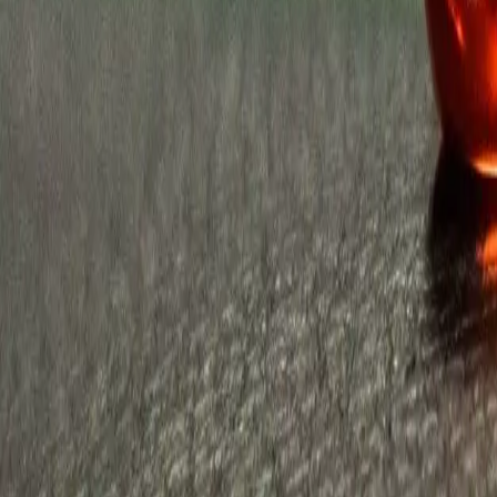
자주 묻는 질문
라이트닝룰렛과 일반 룰렛의 차이는 무엇인가요?
+
포커 게임에서 승리하기 위한 필승 전략이 있나요?
+
게임 선택 시 고려해야 할 가장 중요한 요소는 무엇인가요?
+
라이브 카지노 게임의 공정성은 어떻게 확인하나요?
+