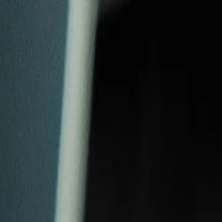
함하며 정보 제공만을 목적으로 합니다.
|
도박중독 상담:
1336
 선택 기준 분석 사례
성을 비교하여, 본인에게 적합한 라이브 게임 선택 기준을 제시
책에 따라 변동될 수 있습니다.
vs 포커
 직면하는 질문은 '오늘은 어떤 게임을 즐길 것인가?'입니다. 단
는 에볼루션카지노에서 제공하는 대표적인 게임인 '라이트닝룰렛'
작성되었습니다.
든 게임은
eCOGRA
와 같은 독립적인 감사 기관에 의해 검증된 공
통해 본인의 성향과 게임의 특성을 연결해 보시기 바랍니다.