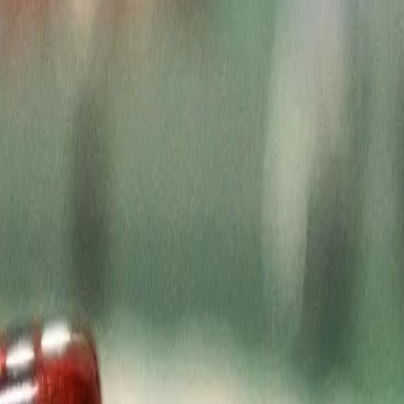
움을 선호하는 플레이어
 선호하는 사용자입니다. 이 유형의 플레이어는 긴 시간 동안 
다.
이 회전하는 동안 긴장감을 느끼고, 공이 떨어지는 순간의 결과에
으로 이 플레이어는 게임의 몰입도와 빠른 전환 속도를 중요하게 
즐기는 플레이어