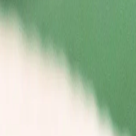
드와 커뮤니티 카드를 결합하여 기대값을 계산하고, 상대의 베팅
는 '폴드' 결정을 할 수 있다는 점이 포커의 매력입니다. 이 유
정 번호에 배당이 집중될 때의 변동성이 크며, 포커는 베팅 라
으며, 플레이어는 본인의 예산 한도 내에서 게임을 즐기는 책임
 합니다.
임 선택의 기준은 다음과 같은 질문으로 귀결됩니다.